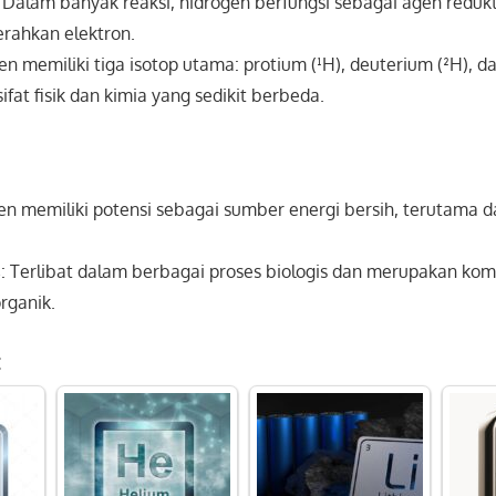
: Dalam banyak reaksi, hidrogen berfungsi sebagai agen redukt
rahkan elektron.
en memiliki tiga isotop utama: protium (¹H), deuterium (²H), da
ifat fisik dan kimia yang sedikit berbeda.
en memiliki potensi sebagai sumber energi bersih, terutama 
s
: Terlibat dalam berbagai proses biologis dan merupakan ko
rganik.
: