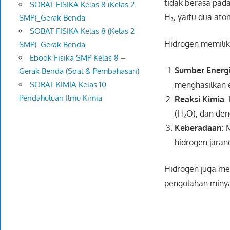
tidak berasa pad
SOBAT FISIKA Kelas 8 (Kelas 2
H₂, yaitu dua ato
SMP)_Gerak Benda
SOBAT FISIKA Kelas 8 (Kelas 2
Hidrogen memilik
SMP)_Gerak Benda
Ebook Fisika SMP Kelas 8 –
Sumber Energ
Gerak Benda (Soal & Pembahasan)
menghasilkan e
SOBAT KIMIA Kelas 10
Pendahuluan Ilmu Kimia
Reaksi Kimia
:
(H₂O), dan de
Keberadaan
: 
hidrogen jara
Hidrogen juga me
pengolahan miny