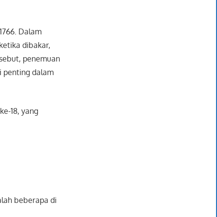
 1766. Dalam
etika dibakar,
rsebut, penemuan
si penting dalam
ke-18, yang
dalah beberapa di