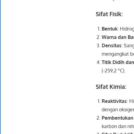
Sifat Fisik:
Bentuk
: Hidro
Warna dan Ba
Densitas
: San
mengangkat be
Titik Didih dan
(-259,2 °C).
Sifat Kimia:
Reaktivitas
: H
dengan oksige
Pembentukan 
karbon dan nit