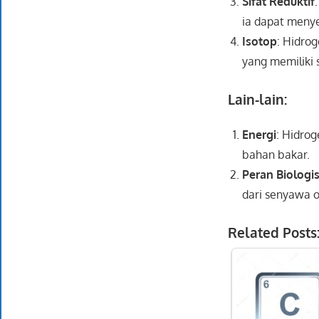
Sifat Reduktif
ia dapat menye
Isotop
: Hidrog
yang memiliki s
Lain-lain:
Energi
: Hidrog
bahan bakar.
Peran Biologi
dari senyawa o
Related Posts