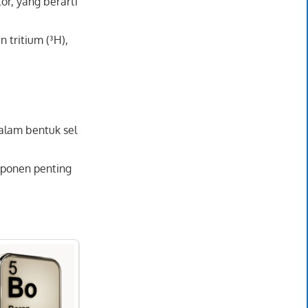
or, yang berarti
n tritium (³H),
dalam bentuk sel
mponen penting