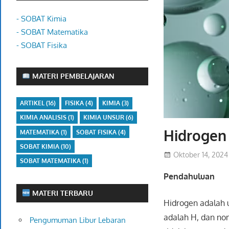
- SOBAT Kimia
- SOBAT Matematika
- SOBAT Fisika
MATERI PEMBELAJARAN
ARTIKEL
(16)
FISIKA
(4)
KIMIA
(3)
KIMIA ANALISIS
(1)
KIMIA UNSUR
(6)
Hidrogen 
MATEMATIKA
(1)
SOBAT FISIKA
(4)
SOBAT KIMIA
(10)
Oktober 14, 2024
SOBAT MATEMATIKA
(1)
Pendahuluan
MATERI TERBARU
Hidrogen adalah 
adalah H, dan no
Pengumuman Libur Lebaran