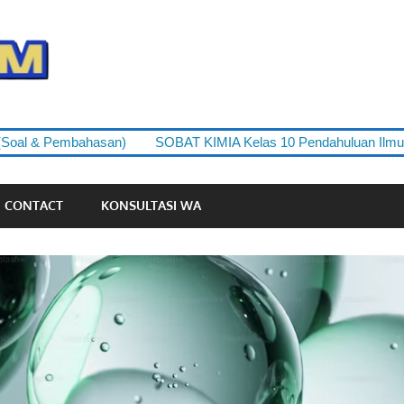
yudipedia.com
embahasan)
SOBAT KIMIA Kelas 10 Pendahuluan Ilmu Kimia
CONTACT
KONSULTASI WA