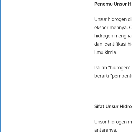
Penemu Unsur H
Unsur hidrogen d
eksperimennya, C
hidrogen menghas
dan identifikasi 
ilmu kimia.
Istilah “hidrogen
berarti “pembentu
Sifat Unsur Hidr
Unsur hidrogen me
antaranya: