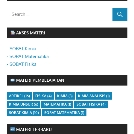
AKSES MATERI
- SOBAT Kimia
- SOBAT Matematika
- SOBAT Fisika
MATERI PEMBELAJARAN
ARTIKEL
(16)
FISIKA
(4)
KIMIA
(3)
KIMIA ANALISIS
(1)
KIMIA UNSUR
(6)
MATEMATIKA
(1)
SOBAT FISIKA
(4)
SOBAT KIMIA
(10)
SOBAT MATEMATIKA
(1)
MATERI TERBARU