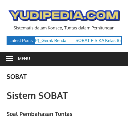
Skip
to
y
content
Sistematis dalam Konsep, Tuntas dalam Perhitungan
8 (Kelas 2 SMP)_Gerak Benda
Latest Posts
SOBAT FISIKA Kelas 8 (Kelas 
MENU
SOBAT
Sistem SOBAT
Soal Pembahasan Tuntas