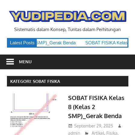
Skip
to
y
content
Sistematis dalam Konsep, Tuntas dalam Perhitungan
las 8 (Kelas 2 SMP)_Gerak Benda
Latest Posts
SOBAT FISIKA Kelas 8 (Ke
MENU
KATEGORI:
SOBAT FISIKA
SOBAT FISIKA Kelas
8 (Kelas 2
SMP)_Gerak Benda
September 29, 2025
admin
Artikel
,
Fisika
,