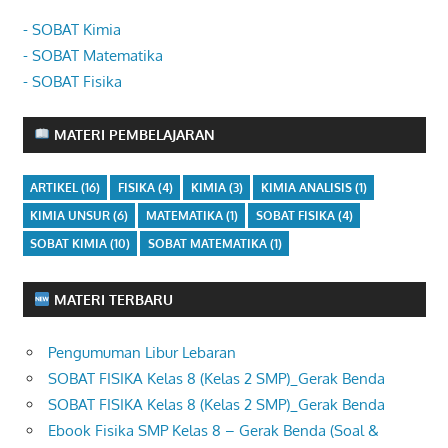
- SOBAT Kimia
- SOBAT Matematika
- SOBAT Fisika
MATERI PEMBELAJARAN
ARTIKEL
(16)
FISIKA
(4)
KIMIA
(3)
KIMIA ANALISIS
(1)
KIMIA UNSUR
(6)
MATEMATIKA
(1)
SOBAT FISIKA
(4)
SOBAT KIMIA
(10)
SOBAT MATEMATIKA
(1)
MATERI TERBARU
Pengumuman Libur Lebaran
SOBAT FISIKA Kelas 8 (Kelas 2 SMP)_Gerak Benda
SOBAT FISIKA Kelas 8 (Kelas 2 SMP)_Gerak Benda
Ebook Fisika SMP Kelas 8 – Gerak Benda (Soal &