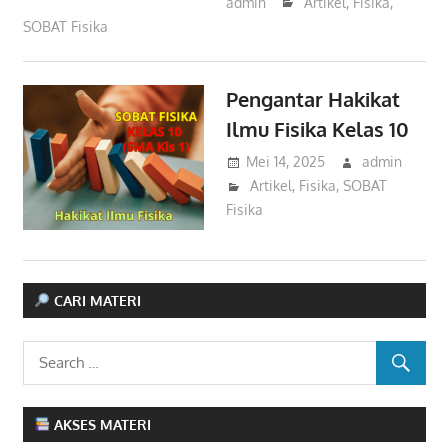
admin
Artikel
,
Fisika
,
SOBAT Fisika
Pengantar Hakikat
Ilmu Fisika Kelas 10
Mei 14, 2025
admin
Artikel
,
Fisika
,
SOBAT
Fisika
CARI MATERI
AKSES MATERI