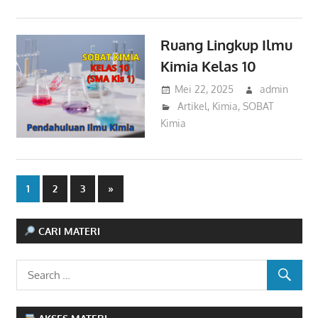
Ruang Lingkup Ilmu
Kimia Kelas 10
Mei 22, 2025
admin
Artikel
,
Kimia
,
SOBAT
Kimia
Navigasi
Next
1
2
3
»
Posts
pos
CARI MATERI