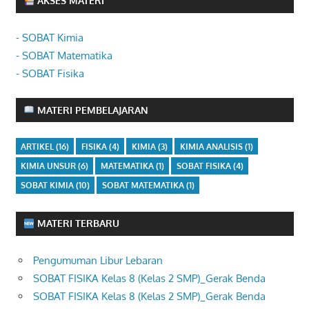
AKSES MATERI
- SOBAT Kimia
- SOBAT Matematika
- SOBAT Fisika
MATERI PEMBELAJARAN
ARTIKEL
(16)
FISIKA
(4)
KIMIA
(3)
KIMIA ANALISIS
(1)
KIMIA UNSUR
(6)
MATEMATIKA
(1)
SOBAT FISIKA
(4)
SOBAT KIMIA
(10)
SOBAT MATEMATIKA
(1)
MATERI TERBARU
Pengumuman Libur Lebaran
SOBAT FISIKA Kelas 8 (Kelas 2 SMP)_Gerak Benda
SOBAT FISIKA Kelas 8 (Kelas 2 SMP)_Gerak Benda