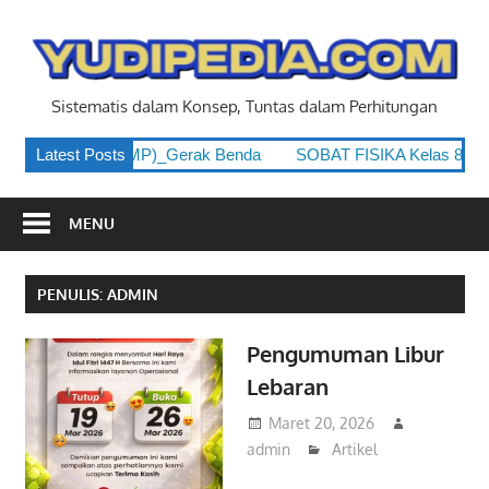
Skip
to
y
content
Sistematis dalam Konsep, Tuntas dalam Perhitungan
s 8 (Kelas 2 SMP)_Gerak Benda
Latest Posts
SOBAT FISIKA Kelas 8 (Kela
MENU
PENULIS:
ADMIN
Pengumuman Libur
Lebaran
Maret 20, 2026
admin
Artikel