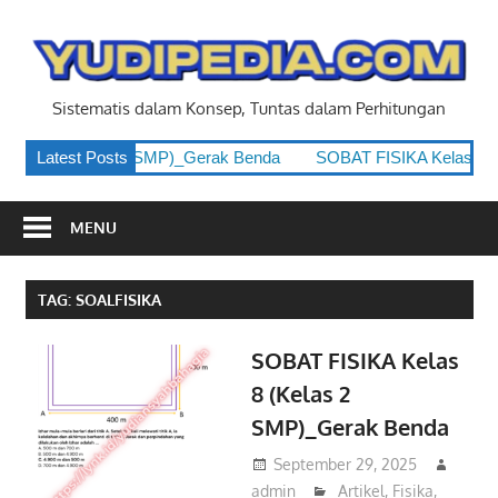
Skip
to
y
content
Sistematis dalam Konsep, Tuntas dalam Perhitungan
las 8 (Kelas 2 SMP)_Gerak Benda
Latest Posts
SOBAT FISIKA Kelas 8 (Ke
MENU
TAG:
SOALFISIKA
SOBAT FISIKA Kelas
8 (Kelas 2
SMP)_Gerak Benda
September 29, 2025
admin
Artikel
,
Fisika
,