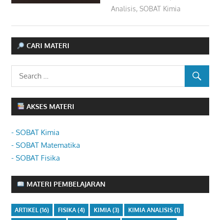
Analisis
,
SOBAT Kimia
CARI MATERI
AKSES MATERI
- SOBAT Kimia
- SOBAT Matematika
- SOBAT Fisika
MATERI PEMBELAJARAN
ARTIKEL
(16)
FISIKA
(4)
KIMIA
(3)
KIMIA ANALISIS
(1)