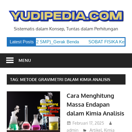
Skip
to
y
content
Sistematis dalam Konsep, Tuntas dalam Perhitungan
 Kelas 8 (Kelas 2 SMP)_Gerak Benda
Latest Posts
SOBAT FISIKA Kelas 8 
MENU
TAG:
METODE GRAVIMETRI DALAM KIMIA ANALISIS
Cara Menghitung
Massa Endapan
dalam Kimia Analisis
Februari 17, 2025
admin
Artikel
,
Kimia