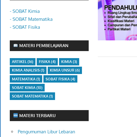
- SOBAT Kimia
- SOBAT Matematika
- SOBAT Fisika
MATERI PEMBELAJARAN
ARTIKEL
(16)
FISIKA
(4)
KIMIA
(3)
KIMIA ANALISIS
(1)
KIMIA UNSUR
(6)
MATEMATIKA
(1)
SOBAT FISIKA
(4)
SOBAT KIMIA
(10)
SOBAT MATEMATIKA
(1)
MATERI TERBARU
Pengumuman Libur Lebaran