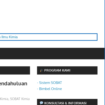
 Kimia
PROGRAM KAMI
Pendahuluan
- Sistem SOBAT
- Bimbel Online
,
Kimia
,
SOBAT Kimia
KONSULTASI & INFORMASI