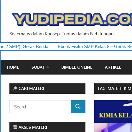
Skip
to
content
Sistematis dalam Konsep, Tuntas dalam Perhitungan
2 SMP)_Gerak Benda
Ebook Fisika SMP Kelas 8 – Gerak Benda
HOME
SOBAT
BIMBEL ONLINE
ARTIKEL
CARI MATERI
TAG:
MATERI KIM
AKSES MATERI