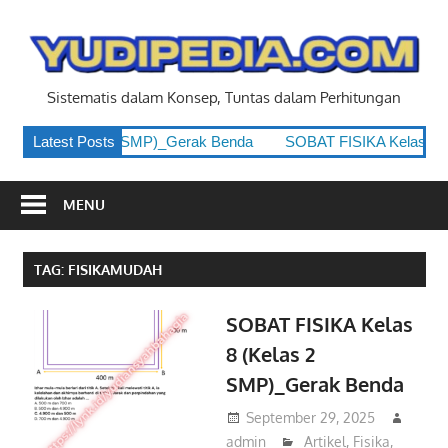
Skip
to
y
content
Sistematis dalam Konsep, Tuntas dalam Perhitungan
las 8 (Kelas 2 SMP)_Gerak Benda
Latest Posts
SOBAT FISIKA Kelas 8 (Ke
MENU
TAG:
FISIKAMUDAH
SOBAT FISIKA Kelas
8 (Kelas 2
SMP)_Gerak Benda
September 29, 2025
admin
Artikel
,
Fisika
,