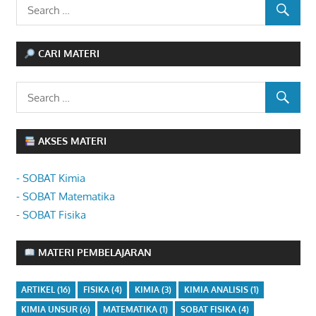
CARI MATERI
AKSES MATERI
- SOBAT Kimia
- SOBAT Matematika
- SOBAT Fisika
MATERI PEMBELAJARAN
ARTIKEL
(16)
FISIKA
(4)
KIMIA
(3)
KIMIA ANALISIS
(1)
KIMIA UNSUR
(6)
MATEMATIKA
(1)
SOBAT FISIKA
(4)