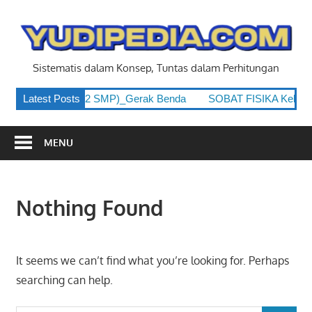
Skip
to
y
content
Sistematis dalam Konsep, Tuntas dalam Perhitungan
 Kelas 8 (Kelas 2 SMP)_Gerak Benda
Latest Posts
SOBAT FISIKA Kelas 8 
MENU
Nothing Found
It seems we can’t find what you’re looking for. Perhaps
searching can help.