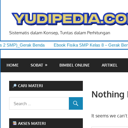
Skip
to
content
Sistematis dalam Konsep, Tuntas dalam Perhitungan
 SMP)_Gerak Benda
Ebook Fisika SMP Kelas 8 – Gerak Benda 
HOME
SOBAT
BIMBEL ONLINE
ARTIKEL
CARI MATERI
Nothing
It seems we can’t
AKSES MATERI