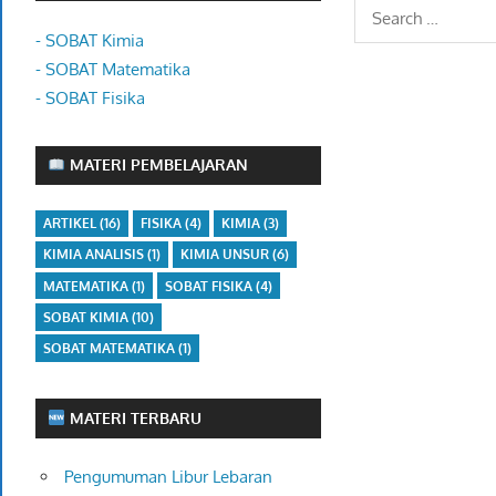
- SOBAT Kimia
- SOBAT Matematika
- SOBAT Fisika
MATERI PEMBELAJARAN
ARTIKEL
(16)
FISIKA
(4)
KIMIA
(3)
KIMIA ANALISIS
(1)
KIMIA UNSUR
(6)
MATEMATIKA
(1)
SOBAT FISIKA
(4)
SOBAT KIMIA
(10)
SOBAT MATEMATIKA
(1)
MATERI TERBARU
Pengumuman Libur Lebaran