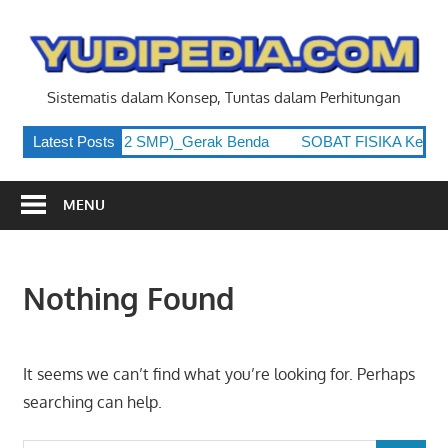
Skip
to
y
content
Sistematis dalam Konsep, Tuntas dalam Perhitungan
 Kelas 8 (Kelas 2 SMP)_Gerak Benda
Latest Posts
SOBAT FISIKA Kelas 8 
MENU
Nothing Found
It seems we can’t find what you’re looking for. Perhaps
searching can help.