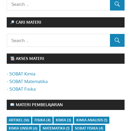
CARI MATERI
AKSES MATERI
- SOBAT Kimia
- SOBAT Matematika
- SOBAT Fisika
MATERI PEMBELAJARAN
ARTIKEL
(16)
FISIKA
(4)
KIMIA
(3)
KIMIA ANALISIS
(1)
KIMIA UNSUR
(6)
MATEMATIKA
(1)
SOBAT FISIKA
(4)