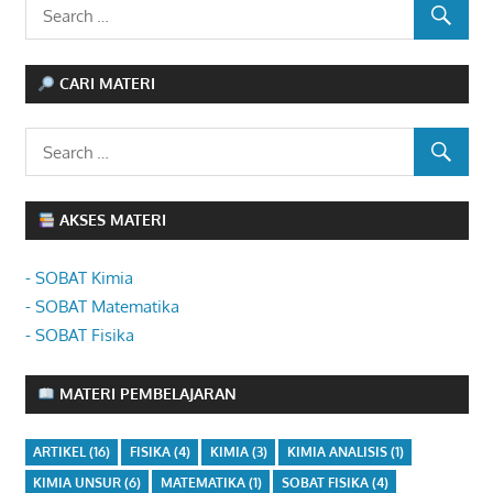
CARI MATERI
AKSES MATERI
- SOBAT Kimia
- SOBAT Matematika
- SOBAT Fisika
MATERI PEMBELAJARAN
ARTIKEL
(16)
FISIKA
(4)
KIMIA
(3)
KIMIA ANALISIS
(1)
KIMIA UNSUR
(6)
MATEMATIKA
(1)
SOBAT FISIKA
(4)