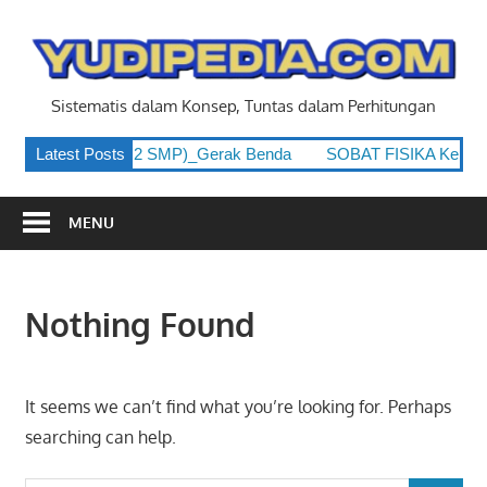
Skip
to
y
content
Sistematis dalam Konsep, Tuntas dalam Perhitungan
 Kelas 8 (Kelas 2 SMP)_Gerak Benda
Latest Posts
SOBAT FISIKA Kelas 8 
MENU
Nothing Found
It seems we can’t find what you’re looking for. Perhaps
searching can help.