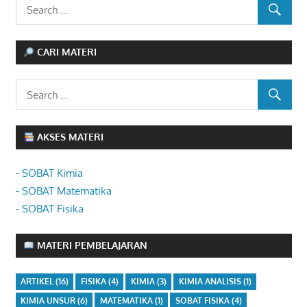
CARI MATERI
AKSES MATERI
- SOBAT Kimia
- SOBAT Matematika
- SOBAT Fisika
MATERI PEMBELAJARAN
ARTIKEL
(16)
FISIKA
(4)
KIMIA
(3)
KIMIA ANALISIS
(1)
KIMIA UNSUR
(6)
MATEMATIKA
(1)
SOBAT FISIKA
(4)