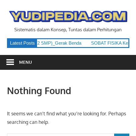
Skip
to
y
content
Sistematis dalam Konsep, Tuntas dalam Perhitungan
 Kelas 8 (Kelas 2 SMP)_Gerak Benda
Latest Posts
SOBAT FISIKA Kelas 8 
MENU
Nothing Found
It seems we can’t find what you’re looking for. Perhaps
searching can help.